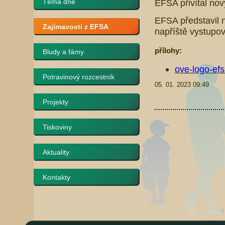
Téma dne
EFSA přivítal nov
EFSA představil 
Zajímavosti z EFSA
napříště vystupov
přílohy:
Bludy a fámy
ove-logo-efs
Potravinový rozcestník
05. 01. 2023 09:49
Projekty
Tiskoviny
Aktuality
Kontakty