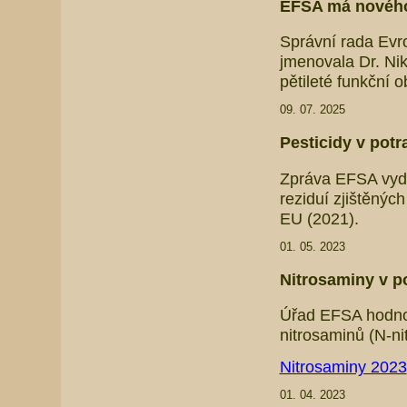
EFSA má nového
Správní rada Evr
jmenovala Dr. Ni
pětileté funkční 
09. 07. 2025
Pesticidy v potr
Zpráva EFSA vyda
reziduí zjištěný
EU (2021).
01. 05. 2023
Nitrosaminy v po
Úřad EFSA hodnoti
nitrosaminů (N-ni
Nitrosaminy 2023
01. 04. 2023