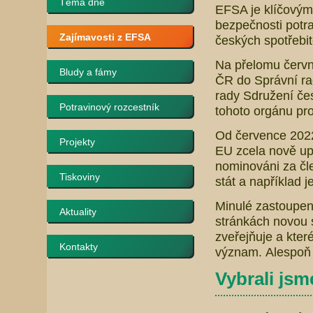
Téma dne
EFSA je klíčovým
bezpečnosti potra
Zajímavosti z EFSA
českých spotřebi
Na přelomu červn
Bludy a fámy
ČR do Správní r
rady Sdružení čes
Potravinový rozcestník
tohoto orgánu pro
Od července 2022 
Projekty
EU zcela nově up
nominováni za čl
Tiskoviny
stát a například j
Minulé zastoupení
Aktuality
stránkách novou 
zveřejňuje a kter
Kontakty
význam. Alespoň 
Vybrali jsme