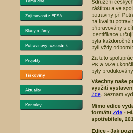
Téma dne
Sdružení českých
záštitou a ve spo
potraviny při Pot
Zajímavosti z EFSA
na kvalitu potrav
připravovány s cí
Bludy a fámy
identifikace určuj
byla každoročně r
Potravinový rozcestník
byli vždy odborní
Za tuto spoluprá
Projekty
PK a MZe ukončil
byly produkovány 
Tiskoviny
Všechny naše p
využití vystave
Aktuality
Zde
. Seznam vyda
Kontakty
Mimo edice
vyda
formátu
Zde
-
Hl
spotřebitele
, 20
Edice -
Jak pozn