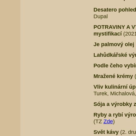
Desatero pohled
Dupal
POTRAVINY A VÝ
mystifikací
(2021
Je palmový ole
Lahůdkářské vý
Podle čeho vybír
Mražené krémy
Vliv kulinární ú
Turek, Michalová
Sója a výrobky z
Ryby a rybí výro
(TZ
Zde
)
Svět kávy
(2. dr