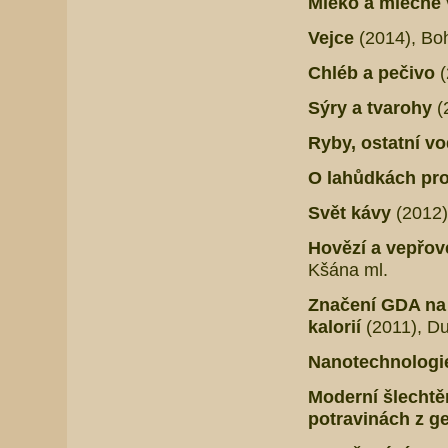
Mléko a mléčné
Vejce
(2014), Bo
Chléb a pečivo
(
Sýry a tvarohy
(
Ryby, ostatní v
O lahůdkách pro
Svět kávy
(2012)
Hovězí a vepřo
Kšána ml.
Značení GDA na 
kalorií
(2011), Du
Nanotechnologie
Moderní šlechtěn
potravinách z g