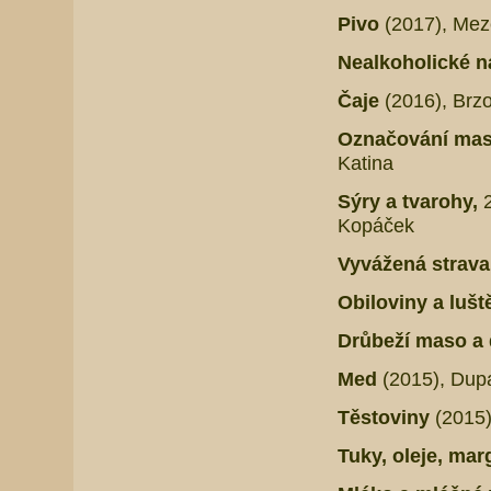
Pivo
(2017), Mez
Nealkoholické 
Čaje
(2016), Brz
Označování mas
Katina
Sýry a tvarohy,
Kopáček
Vyvážená strava 
Obiloviny a lušt
Drůbeží maso a
Med
(2015),
Dupa
Těstoviny
(2015)
Tuky, oleje, mar