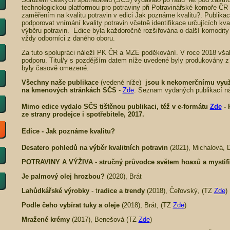
technologickou platformou pro potraviny při Potravinářské komoře ČR 
zaměřením na kvalitu potravin v edici Jak poznáme kvalitu?. Publikac
podporovat vnímání kvality potravin včetně identifikace určujících kvali
výběru potravin. Edice byla každoročně rozšiřována o další komodity n
vždy odborníci z daného oboru.
Za tuto spolupráci náleží PK ČR a MZE poděkování. V roce 2018 vš
podporu. Titul/y s pozdějším datem níže uvedené byly produkovány z j
byly časově omezené.
Všechny naše publikace
(vedené níže)
jsou k nekomerčnímu využi
na kmenových stránkách SČS
-
Zde
. Seznam vydaných publikací ná
Mimo edice
vydalo SČS tištěnou publikaci, též v e-formátu
Zde
-
ze strany prodejce i spotřebitele
, 2017.
Edice -
Jak poznáme kvalitu?
Desatero pohledů na výběr kvalitních potravin
(2021), Michalová, 
POTRAVINY A VÝŽIVA - stručný průvodce světem hoaxů a mystifi
Je palmový olej hrozbou?
(2020), Brát
Lahůdkářské výrobky
- t
radice a trendy
(2018), Čeřovský, (TZ
Zde
)
Podle čeho vybírat tuky a oleje
(2018), Brát, (TZ
Zde
)
Mražené krémy
(2017), Benešová (TZ
Zde
)