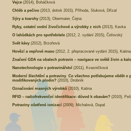
Vejce
(2014), Boháčková
Chléb a pečivo
(2013, dotisk 2015), Příhoda, Sluková, Dřízal
Sýry a tvarohy
(2013), Obermaier, Čejna
Ryby, ostatní vodní živočichové a výrobky z nich
(2013), Kavka
O lahůdkách pro spotřebitele
(2012, 2. vydání 2015), Čeřovský
Svět kávy
(2012), Brzoňová
Hovězí a vepřové maso
(2012, 2. přepracované vydání 2015), Katina
Značení GDA na obalech potravin – navigace ve světě živin a kalo
Nanotechnologie v potravinářství
(2011), Kvasničková
Moderní šlechtění a potraviny
.
Co všechno potřebujeme vědět o p
modifikovaných plodin?
(2010), Drobník
Označování masných výrobků
(2010), Katina
RFID – radiofrekvenční identifikace: důvod k obavám?
(2010), Pe
Potraviny ošetřené ionizací
(2009), Michalová, Dupal