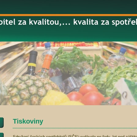
Tiskoviny
Sdružení českých spotřebitelů (SČS) vydávalo po řadu let pod záštit