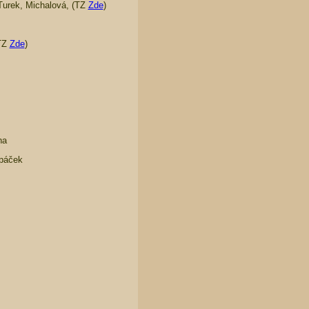
 Turek, Michalová, (TZ
Zde
)
(TZ
Zde
)
na
opáček