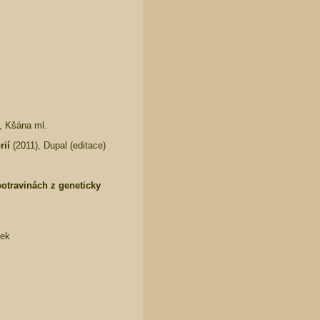
, Kšána ml.
rií
(2011), Dupal (editace)
otravinách z geneticky
šek