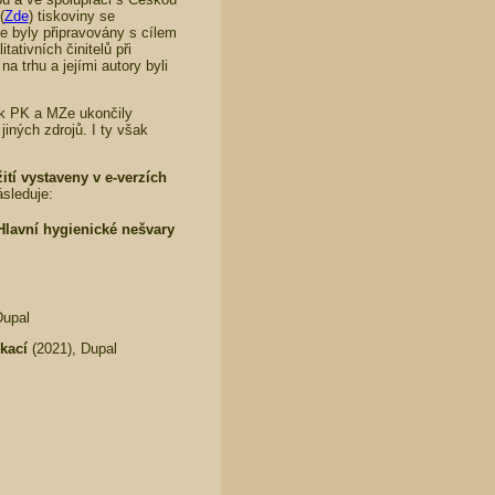
(
Zde
) tiskoviny se
e byly připravovány s cílem
tativních činitelů při
a trhu a jejími autory byli
ak PK a MZe ukončily
iných zdrojů. I ty však
tí vystaveny v e-verzích
sleduje:
Hlavní hygienické nešvary
Dupal
kací
(2021), Dupal