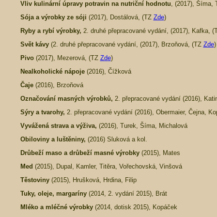
Vliv kulinární úpravy potravin na nutriční hodnotu
, (2017), Šíma,
Sója a výrobky ze sóji
(2017), Dostálová, (TZ
Zde
)
Ryby a rybí výrobky,
2. druhé přepracované vydání, (2017), Kafka, 
Svět kávy
(2. druhé přepracované vydání, (2017), Brzoňová, (TZ
Zde
)
Pivo
(2017), Mezerová, (TZ
Zde
)
Nealkoholické nápoje
(2016),
Čížková
Čaje
(2016), Brzoňová
Označování masných výrobků,
2. přepracované vydání (2016), Kati
Sýry a tvarohy,
2. přepracované vydání (2016), Obermaier, Čejna, K
Vyvážená strava a výživa,
(2016), Turek, Šíma, Michalová
Obiloviny a luštěniny,
(2016) Sluková a kol.
Drůbeží maso a drůbeží masné výrobky
(2015), Mates
Med
(2015),
Dupal, Kamler, Titěra, Vořechovská, Vinšová
Těstoviny
(2015),
Hrušková, Hrdina, Filip
Tuky, oleje, margaríny
(2014, 2. vydání 2015), Brát
Mléko a mléčné výrobky
(2014, dotisk 2015), Kopáček