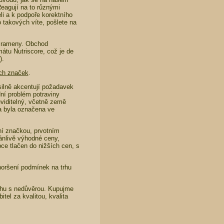
Reagují na to různými
eli a k podpoře korektního
o takových víte, pošlete na
t rameny. Obchod
mátu Nutriscore, což je de
).
ích značek
.
silně akcentují požadavek
dní problém potraviny
viditelný, včetně země
na byla označena ve
ní značkou, prvotním
ánlivě výhodné ceny,
ce tlačen do nižších cen, s
horšení podmínek na trhu
trhu s nedůvěrou. Kupujme
tel za kvalitou, kvalita