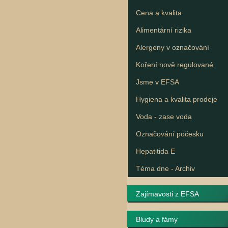
Cena a kvalita
Alimentární rizika
Alergeny v označování
Koření nově regulované
Jsme v EFSA
Hygiena a kvalita prodeje
Voda - zase voda
Označování počesku
Hepatitida E
Téma dne - Archiv
Zajímavosti z EFSA
Bludy a fámy