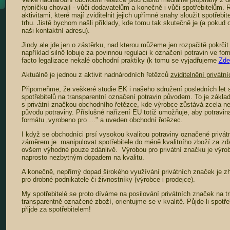
rybníčku chovají - vůči dodavatelům a konečně i vůči spotřebitelům. 
aktivitami, které mají zviditelnit jejich upřímné snahy sloužit spotřebit
trhu. Jistě bychom našli příklady, kde tomu tak skutečně je (a pokud 
naši kontaktní adresu).
Jindy ale jde jen o zástěrku, nad kterou můžeme jen rozpačitě pokrči
například silně lobuje za povinnou regulaci k označení potravin ve for
facto legalizace nekalé obchodní praktiky (k tomu se vyjadřujeme
Zde
Aktuálně je jednou z aktivit nadnárodních řetězců
zviditelnění privátn
Připomeňme, že veškeré studie EK i našeho sdružení posledních let 
spotřebitelů na transparentní označení potravin původem. To je zákla
s privátní značkou obchodního řetězce, kde výrobce zůstává zcela ne
původu potraviny. Příslušné nařízení EU totiž umožňuje, aby potravi
formátu „vyrobeno pro …" a uveden obchodní řetězec.
I když se obchodníci prsí vysokou kvalitou potraviny označené privát
záměrem je manipulovat spotřebitele do méně kvalitního zboží za zd
ovšem výhodné pouze zdánlivě. Výrobou pro privátní značku je výrob
naprosto nezbytným dopadem na kvalitu.
A konečně, nepřímý dopad širokého využívání privátních značek je z
pro drobné podnikatele či živnostníky (výrobce i prodejce).
My spotřebitelé se proto díváme na posilování privátních značek na 
transparentně označené zboží, orientujme se v kvalitě. Půjde-li spotřebi
přijde za spotřebitelem!