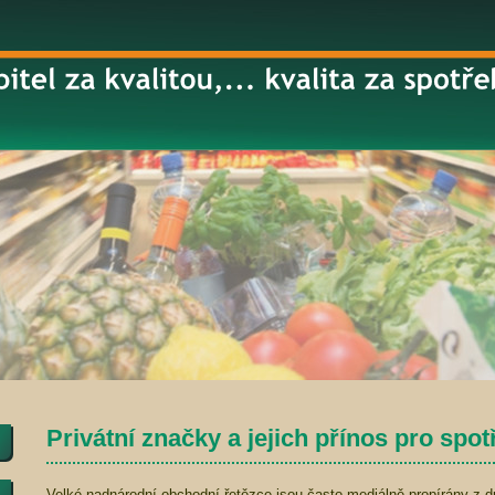
Privátní značky a jejich přínos pro spot
Velké nadnárodní obchodní řetězce jsou často mediálně propírány z 