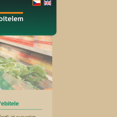
řebitele
důvodů, jak se na našem