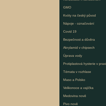
GMO
Kvóty na český původ
Nápoje - označování
Covid 19
Bezpečnost a důvěra
Akrylamid v chipsech
Úprava vody
Protiplastová hysterie v prax
Témata v rozhlase
Maso a Polsko
Velikonoce a vajíčka
Medovina nově
Pivo nově