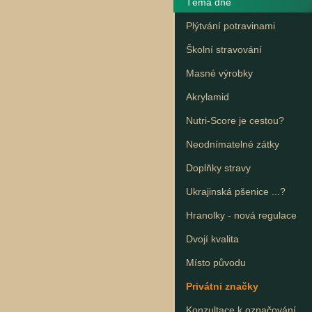
Téma dne
Plýtvání potravinami
Školní stravování
Masné výrobky
Akrylamid
Nutri-Score je cestou?
Neodnímatelné zátky
Doplňky stravy
Ukrajinská pšenice ...?
Hranolky - nová regulace
Dvojí kvalita
Místo původu
Privátni značky
Konzultace k označování