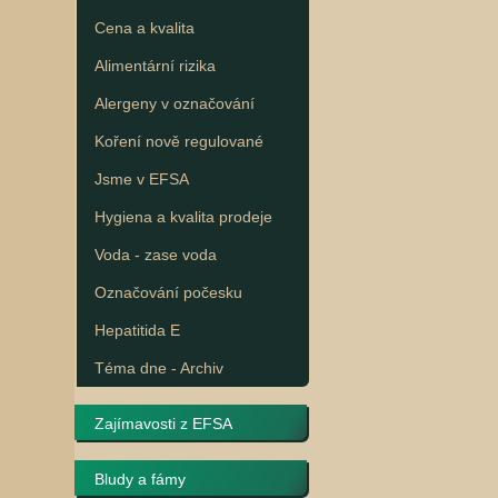
Cena a kvalita
Alimentární rizika
Alergeny v označování
Koření nově regulované
Jsme v EFSA
Hygiena a kvalita prodeje
Voda - zase voda
Označování počesku
Hepatitida E
Téma dne - Archiv
Zajímavosti z EFSA
Bludy a fámy