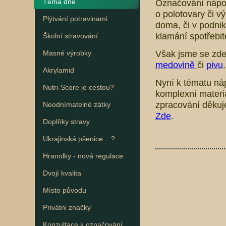
Téma dne
Označování nápojů
o polotovary či vý
Plýtvání potravinami
doma, či v podni
klamání spotřebit
Školní stravování
Však jsme se zde 
Masné výrobky
medovině
či
pivu
.
Akrylamid
Nyní k tématu ná
Nutri-Score je cestou?
komplexní materiá
zpracování děkuje
Neodnímatelné zátky
Zde
.
Doplňky stravy
Ukrajinská pšenice ...?
Hranolky - nová regulace
Dvojí kvalita
Místo původu
Privátni značky
Konzultace k označování