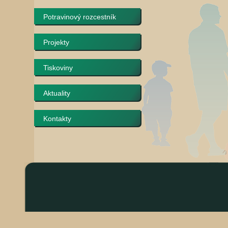
Potravinový rozcestník
Projekty
Tiskoviny
Aktuality
Kontakty