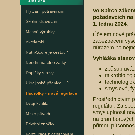
Téma dne
Ve Sbírce zákonů
Plýtvání potravinami
požadavcích na 
Školní stravování
1. ledna 2024
.
Masné výrobky
Účelem nové právn
zabezpečení vyso
Akrylamid
důrazem na nejno
Nutri-Score je cestou?
Vyhláška stanov
Neodnímatelné zátky
způsob uvádě
Doplňky stravy
mikrobiolog
technologic
Ukrajinská pšenice ...?
smyslové, f
Hranolky - nová regulace
Prostřednictvím p
Dvojí kvalita
regulátor. Za spo
smysluplnosti no
Místo původu
na bramborových 
Privátni značky
přímou působnost
Konzultace k označování