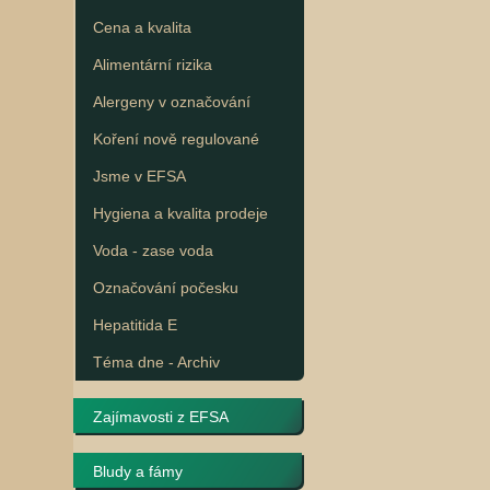
Cena a kvalita
Alimentární rizika
Alergeny v označování
Koření nově regulované
Jsme v EFSA
Hygiena a kvalita prodeje
Voda - zase voda
Označování počesku
Hepatitida E
Téma dne - Archiv
Zajímavosti z EFSA
Bludy a fámy