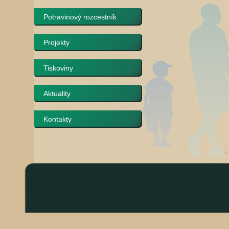
Potravinový rozcestník
Projekty
Tiskoviny
Aktuality
Kontakty