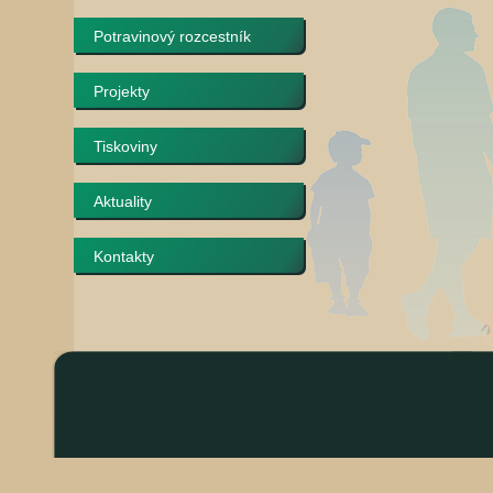
Potravinový rozcestník
Projekty
Tiskoviny
Aktuality
Kontakty