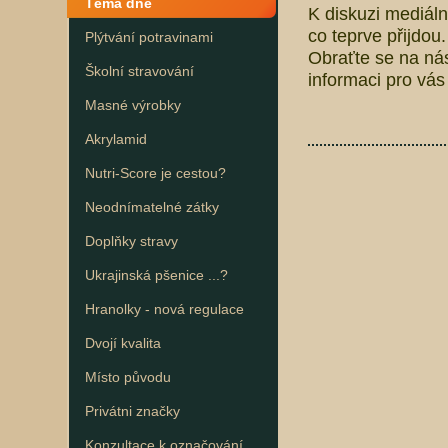
Téma dne
K diskuzi mediálně
co teprve přijdou
Plýtvání potravinami
Obraťte se na ná
Školní stravování
informaci pro vás i
Masné výrobky
Akrylamid
Nutri-Score je cestou?
Neodnímatelné zátky
Doplňky stravy
Ukrajinská pšenice ...?
Hranolky - nová regulace
Dvojí kvalita
Místo původu
Privátni značky
Konzultace k označování