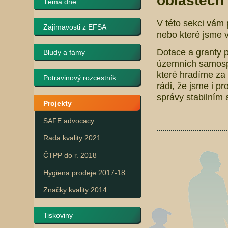
oblastech 
Téma dne
V této sekci vám 
Zajímavosti z EFSA
nebo které jsme v
Dotace a granty p
Bludy a fámy
územních samospr
které hradíme za 
Potravinový rozcestník
rádi, že jsme i pr
správy stabilním
Projekty
SAFE advocacy
Rada kvality 2021
ČTPP do r. 2018
Hygiena prodeje 2017-18
Značky kvality 2014
Tiskoviny