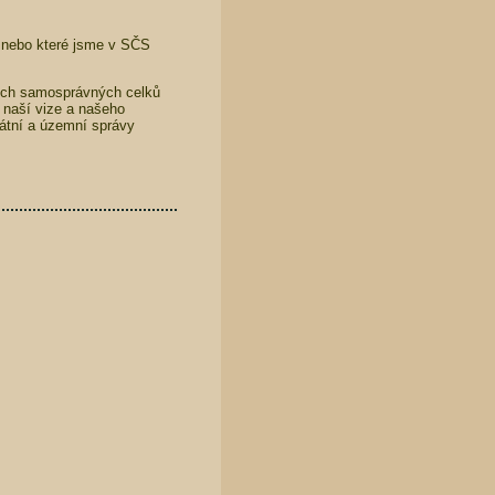
e nebo které jsme v SČS
ních samosprávných celků
 naší vize a našeho
státní a územní správy