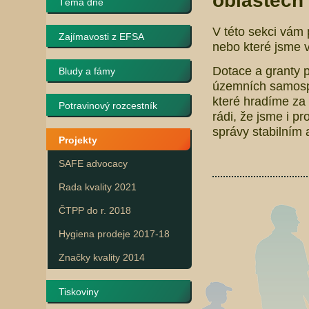
oblastech 
Téma dne
V této sekci vám 
Zajímavosti z EFSA
nebo které jsme v
Dotace a granty p
Bludy a fámy
územních samospr
které hradíme za 
Potravinový rozcestník
rádi, že jsme i pr
správy stabilním
Projekty
SAFE advocacy
Rada kvality 2021
ČTPP do r. 2018
Hygiena prodeje 2017-18
Značky kvality 2014
Tiskoviny