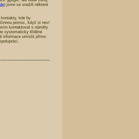
de
) jsme se snažili některé
 kontakty, kde by
 účinnou pomoc, když si neví
osím kontaktovat s náměty
te systematicky tříděné
 informace umístit přímo
polupráci.