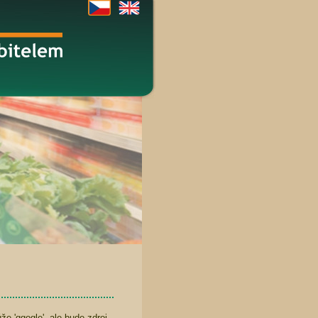
e 'ggogle', ale bude zdroj,