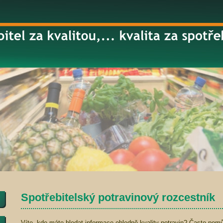
Spotřebitelský potravinový rozcestník
Víte, kde máte hledat informace ohledně kvality potravin? Často pomůž