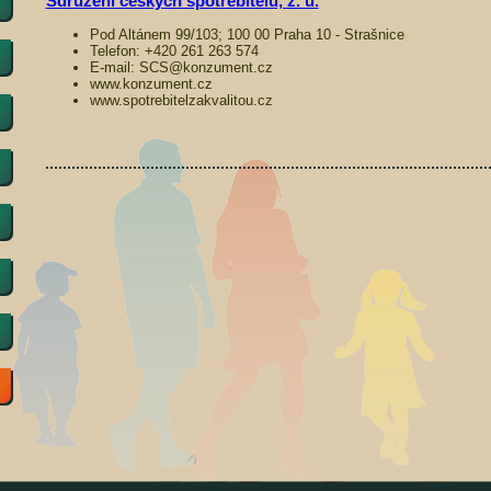
Sdružení českých spotřebitelů, z. ú.
Pod Altánem 99/103; 100 00 Praha 10 - Strašnice
Telefon: +420 261 263 574
E-mail: SCS@konzument.cz
www.konzument.cz
www.spotrebitelzakvalitou.cz